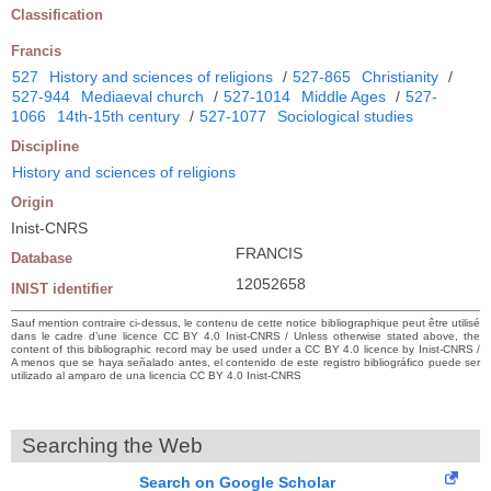
Classification
Francis
527
History and sciences of religions
/
527-865
Christianity
/
527-944
Mediaeval church
/
527-1014
Middle Ages
/
527-
1066
14th-15th century
/
527-1077
Sociological studies
Discipline
History and sciences of religions
Origin
Inist-CNRS
FRANCIS
Database
12052658
INIST identifier
Sauf mention contraire ci-dessus, le contenu de cette notice bibliographique peut être utilisé
dans le cadre d’une licence CC BY 4.0 Inist-CNRS / Unless otherwise stated above, the
content of this bibliographic record may be used under a CC BY 4.0 licence by Inist-CNRS /
A menos que se haya señalado antes, el contenido de este registro bibliográfico puede ser
utilizado al amparo de una licencia CC BY 4.0 Inist-CNRS
Searching the Web
Search on Google Scholar