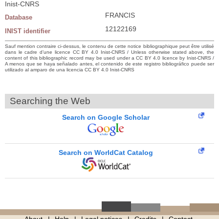
Inist-CNRS
FRANCIS
Database
12122169
INIST identifier
Sauf mention contraire ci-dessus, le contenu de cette notice bibliographique peut être utilisé
dans le cadre d’une licence CC BY 4.0 Inist-CNRS / Unless otherwise stated above, the
content of this bibliographic record may be used under a CC BY 4.0 licence by Inist-CNRS /
A menos que se haya señalado antes, el contenido de este registro bibliográfico puede ser
utilizado al amparo de una licencia CC BY 4.0 Inist-CNRS
Searching the Web
Search on Google Scholar
Search on WorldCat Catalog
About
Help
Legal notices
Credits
Contact