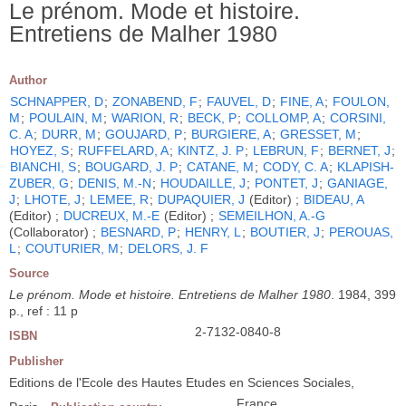
Le prénom. Mode et histoire.
Entretiens de Malher 1980
Author
SCHNAPPER, D
;
ZONABEND, F
;
FAUVEL, D
;
FINE, A
;
FOULON,
M
;
POULAIN, M
;
WARION, R
;
BECK, P
;
COLLOMP, A
;
CORSINI,
C. A
;
DURR, M
;
GOUJARD, P
;
BURGIERE, A
;
GRESSET, M
;
HOYEZ, S
;
RUFFELARD, A
;
KINTZ, J. P
;
LEBRUN, F
;
BERNET, J
;
BIANCHI, S
;
BOUGARD, J. P
;
CATANE, M
;
CODY, C. A
;
KLAPISH-
ZUBER, G
;
DENIS, M.-N
;
HOUDAILLE, J
;
PONTET, J
;
GANIAGE,
J
;
LHOTE, J
;
LEMEE, R
;
DUPAQUIER, J
(Editor) ;
BIDEAU, A
(Editor) ;
DUCREUX, M.-E
(Editor) ;
SEMEILHON, A.-G
(Collaborator) ;
BESNARD, P
;
HENRY, L
;
BOUTIER, J
;
PEROUAS,
L
;
COUTURIER, M
;
DELORS, J. F
Source
Le prénom. Mode et histoire. Entretiens de Malher 1980
. 1984, 399
p., ref : 11 p
2-7132-0840-8
ISBN
Publisher
Editions de l'Ecole des Hautes Etudes en Sciences Sociales,
France