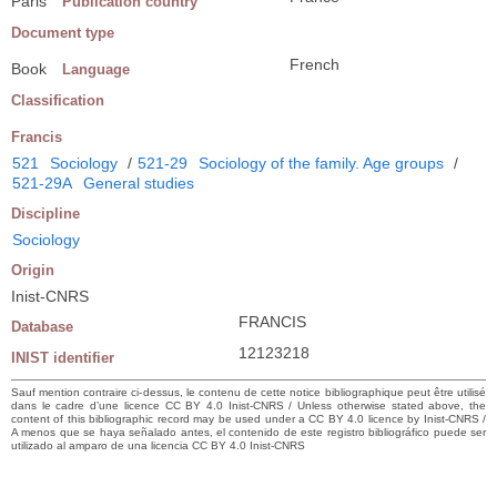
Paris
Publication country
Document type
French
Book
Language
Classification
Francis
521
Sociology
/
521-29
Sociology of the family. Age groups
/
521-29A
General studies
Discipline
Sociology
Origin
Inist-CNRS
FRANCIS
Database
12123218
INIST identifier
Sauf mention contraire ci-dessus, le contenu de cette notice bibliographique peut être utilisé
dans le cadre d’une licence CC BY 4.0 Inist-CNRS / Unless otherwise stated above, the
content of this bibliographic record may be used under a CC BY 4.0 licence by Inist-CNRS /
A menos que se haya señalado antes, el contenido de este registro bibliográfico puede ser
utilizado al amparo de una licencia CC BY 4.0 Inist-CNRS