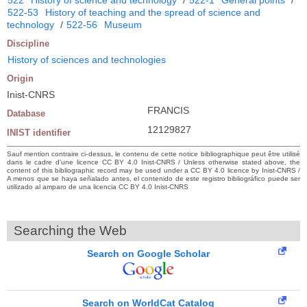
522-53
History of teaching and the spread of science and
technology
/
522-56
Museum
Discipline
History of sciences and technologies
Origin
Inist-CNRS
FRANCIS
Database
12129827
INIST identifier
Sauf mention contraire ci-dessus, le contenu de cette notice bibliographique peut être utilisé
dans le cadre d’une licence CC BY 4.0 Inist-CNRS / Unless otherwise stated above, the
content of this bibliographic record may be used under a CC BY 4.0 licence by Inist-CNRS /
A menos que se haya señalado antes, el contenido de este registro bibliográfico puede ser
utilizado al amparo de una licencia CC BY 4.0 Inist-CNRS
Searching the Web
Search on Google Scholar
Search on WorldCat Catalog