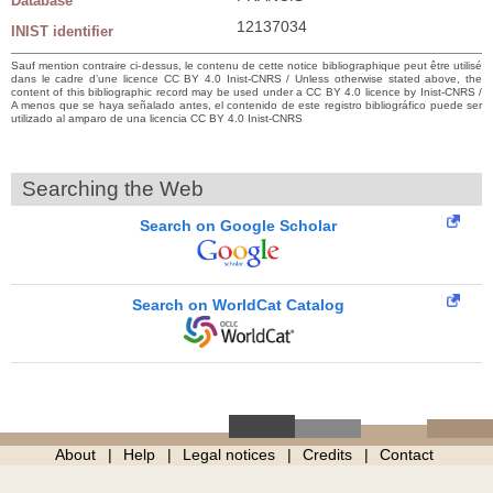
Database
12137034
INIST identifier
Sauf mention contraire ci-dessus, le contenu de cette notice bibliographique peut être utilisé
dans le cadre d’une licence CC BY 4.0 Inist-CNRS / Unless otherwise stated above, the
content of this bibliographic record may be used under a CC BY 4.0 licence by Inist-CNRS /
A menos que se haya señalado antes, el contenido de este registro bibliográfico puede ser
utilizado al amparo de una licencia CC BY 4.0 Inist-CNRS
Searching the Web
Search on Google Scholar
Search on WorldCat Catalog
About
Help
Legal notices
Credits
Contact