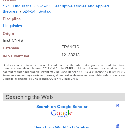
524
Linguistics
/
524-49
Descriptive studies and applied
theories
/
524-54
Syntax
Discipline
Linguistics
Origin
Inist-CNRS
FRANCIS
Database
12138213
INIST identifier
Sauf mention contraire ci-dessus, le contenu de cette notice bibliographique peut être utilisé
dans le cadre d’une licence CC BY 4.0 Inist-CNRS / Unless otherwise stated above, the
content of this bibliographic record may be used under a CC BY 4.0 licence by Inist-CNRS /
A menos que se haya señalado antes, el contenido de este registro bibliográfico puede ser
utilizado al amparo de una licencia CC BY 4.0 Inist-CNRS
Searching the Web
Search on Google Scholar
Search on WorldCat Catalog