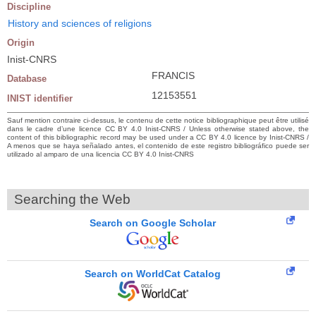
Discipline
History and sciences of religions
Origin
Inist-CNRS
FRANCIS
Database
12153551
INIST identifier
Sauf mention contraire ci-dessus, le contenu de cette notice bibliographique peut être utilisé
dans le cadre d’une licence CC BY 4.0 Inist-CNRS / Unless otherwise stated above, the
content of this bibliographic record may be used under a CC BY 4.0 licence by Inist-CNRS /
A menos que se haya señalado antes, el contenido de este registro bibliográfico puede ser
utilizado al amparo de una licencia CC BY 4.0 Inist-CNRS
Searching the Web
Search on Google Scholar
Search on WorldCat Catalog