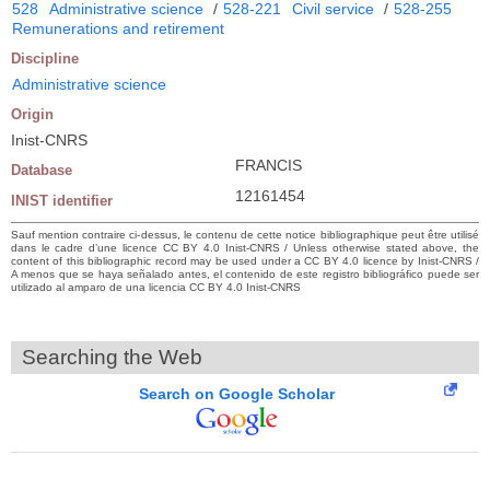
528
Administrative science
/
528-221
Civil service
/
528-255
Remunerations and retirement
Discipline
Administrative science
Origin
Inist-CNRS
FRANCIS
Database
12161454
INIST identifier
Sauf mention contraire ci-dessus, le contenu de cette notice bibliographique peut être utilisé
dans le cadre d’une licence CC BY 4.0 Inist-CNRS / Unless otherwise stated above, the
content of this bibliographic record may be used under a CC BY 4.0 licence by Inist-CNRS /
A menos que se haya señalado antes, el contenido de este registro bibliográfico puede ser
utilizado al amparo de una licencia CC BY 4.0 Inist-CNRS
Searching the Web
Search on Google Scholar