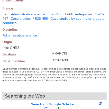
Classification
Francis
528
Administrative science
/
528-450
Public enterprises
/
528-
457
Case studies
/
528-458
Case studies by country or group of
countries
Discipline
Administrative science
Origin
Inist-CNRS
FRANCIS
Database
12161690
INIST identifier
Sauf mention contraire ci-dessus, le contenu de cette notice bibliographique peut être utilisé
dans le cadre d’une licence CC BY 4.0 Inist-CNRS / Unless otherwise stated above, the
content of this bibliographic record may be used under a CC BY 4.0 licence by Inist-CNRS /
A menos que se haya señalado antes, el contenido de este registro bibliográfico puede ser
utilizado al amparo de una licencia CC BY 4.0 Inist-CNRS
Searching the Web
Search on Google Scholar