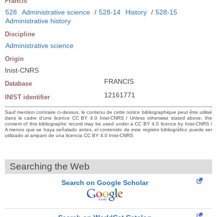
Francis
528
Administrative science
/
528-14
History
/
528-15
Administrative history
Discipline
Administrative science
Origin
Inist-CNRS
FRANCIS
Database
12161771
INIST identifier
Sauf mention contraire ci-dessus, le contenu de cette notice bibliographique peut être utilisé
dans le cadre d’une licence CC BY 4.0 Inist-CNRS / Unless otherwise stated above, the
content of this bibliographic record may be used under a CC BY 4.0 licence by Inist-CNRS /
A menos que se haya señalado antes, el contenido de este registro bibliográfico puede ser
utilizado al amparo de una licencia CC BY 4.0 Inist-CNRS
Searching the Web
Search on Google Scholar