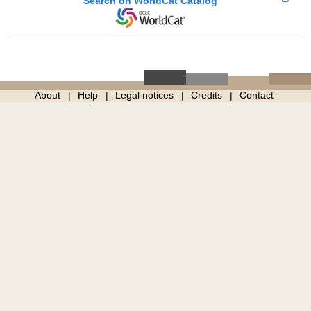
Search on WorldCat Catalog
About
Help
Legal notices
Credits
Contact