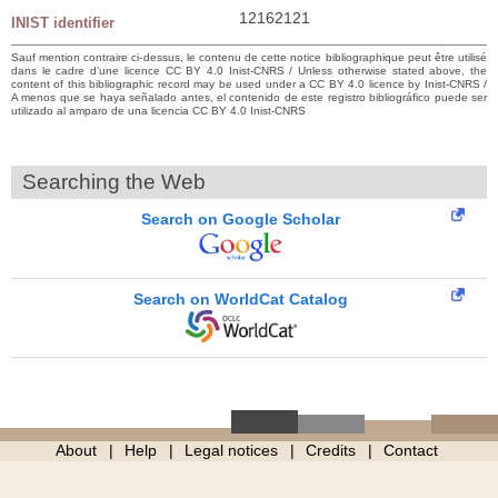
12162121
INIST identifier
Sauf mention contraire ci-dessus, le contenu de cette notice bibliographique peut être utilisé
dans le cadre d’une licence CC BY 4.0 Inist-CNRS / Unless otherwise stated above, the
content of this bibliographic record may be used under a CC BY 4.0 licence by Inist-CNRS /
A menos que se haya señalado antes, el contenido de este registro bibliográfico puede ser
utilizado al amparo de una licencia CC BY 4.0 Inist-CNRS
Searching the Web
Search on Google Scholar
Search on WorldCat Catalog
About
Help
Legal notices
Credits
Contact