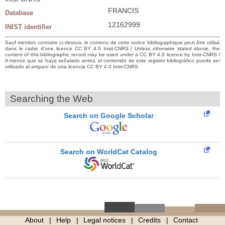
FRANCIS
Database
12162999
INIST identifier
Sauf mention contraire ci-dessus, le contenu de cette notice bibliographique peut être utilisé
dans le cadre d’une licence CC BY 4.0 Inist-CNRS / Unless otherwise stated above, the
content of this bibliographic record may be used under a CC BY 4.0 licence by Inist-CNRS /
A menos que se haya señalado antes, el contenido de este registro bibliográfico puede ser
utilizado al amparo de una licencia CC BY 4.0 Inist-CNRS
Searching the Web
Search on Google Scholar
Search on WorldCat Catalog
About
Help
Legal notices
Credits
Contact