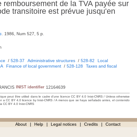
de remboursement de la TVA payée sur
de transitoire est prévue jusqu'en
s
.
1986, Num 527, 5 p.
h
nce
/
528-37
Administrative structures
/
528-82
Local
5A
Finance of local government
/
528-128
Taxes and fiscal
RANCIS
INIST identifier
12164639
hique peut être utilisé dans le cadre d’une licence CC BY 4.0 Inist-CNRS / Unless otherwise
der a CC BY 4.0 licence by Inist-CNRS / A menos que se haya señalado antes, el contenido
ncia CC BY 4.0 Inist-CNRS
About
Help
Legal notices
Credits
Contact