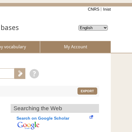
CNRS
Inist
abases
by vocabulary
My Account
EXPORT
Searching the Web
Search on Google Scholar