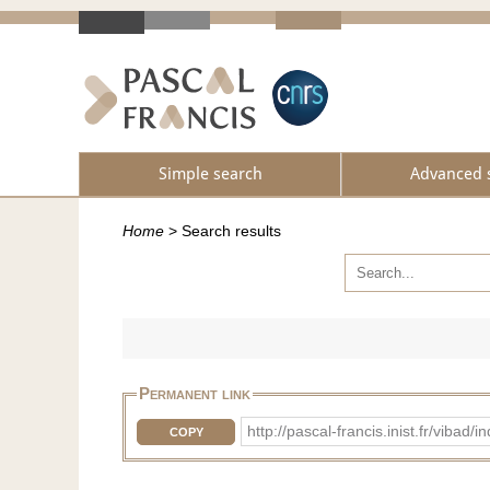
Simple search
Advanced 
Home
>
Search results
Permanent link
http://pascal-francis.inist.fr/vib
COPY