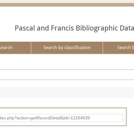
Pascal and Francis Bibliographic Dat
search
Search by classification
Search 
ad/index.php?action=getRecordDetail&idt=12164639