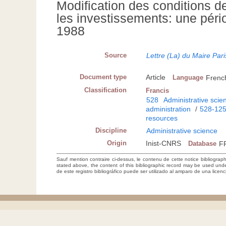
Modification des conditions 
les investissements: une pério
1988
Source
Lettre (La) du Maire Pari
Document type
Article
Language
Frenc
Classification
Francis
528
Administrative scie
administration
/
528-12
resources
Discipline
Administrative science
Origin
Inist-CNRS
Database
F
Sauf mention contraire ci-dessus, le contenu de cette notice bibliograp
stated above, the content of this bibliographic record may be used un
de este registro bibliográfico puede ser utilizado al amparo de una lice