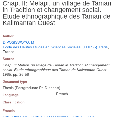
Chap. II: Melapi, un village de Taman
in Tradition et changement social.
Etude ethnographique des Taman de
Kalimantan Ouest
Author
DIPOSISWOYO, M
Ecole des Hautes Etudes en Sciences Sociales. (EHESS). Paris
,
France
Source
Chap. II: Melapi, un village de Taman in Tradition et changement
social. Etude ethnographique des Taman de Kalimantan Ouest
.
1985, pp. 26-58
Document type
Thesis (Postgraduate Ph.D. thesis)
French
Language
Classification
Francis
529
Ethnology
/
529-43
Monographs
/
529-46
Asia