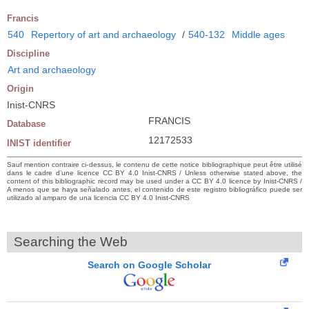
Francis
540
Repertory of art and archaeology
/
540-132
Middle ages
Discipline
Art and archaeology
Origin
Inist-CNRS
FRANCIS
Database
12172533
INIST identifier
Sauf mention contraire ci-dessus, le contenu de cette notice bibliographique peut être utilisé
dans le cadre d’une licence CC BY 4.0 Inist-CNRS / Unless otherwise stated above, the
content of this bibliographic record may be used under a CC BY 4.0 licence by Inist-CNRS /
A menos que se haya señalado antes, el contenido de este registro bibliográfico puede ser
utilizado al amparo de una licencia CC BY 4.0 Inist-CNRS
Searching the Web
Search on Google Scholar