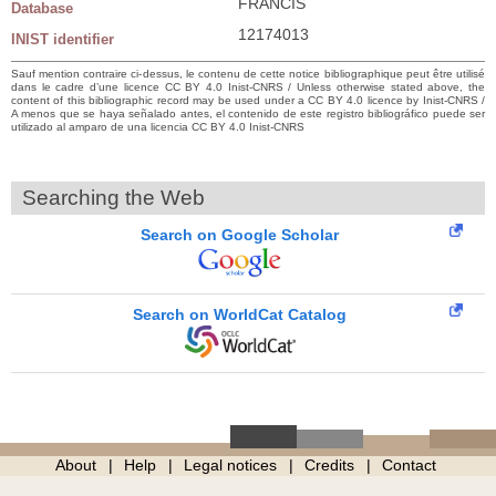
FRANCIS
Database
12174013
INIST identifier
Sauf mention contraire ci-dessus, le contenu de cette notice bibliographique peut être utilisé
dans le cadre d’une licence CC BY 4.0 Inist-CNRS / Unless otherwise stated above, the
content of this bibliographic record may be used under a CC BY 4.0 licence by Inist-CNRS /
A menos que se haya señalado antes, el contenido de este registro bibliográfico puede ser
utilizado al amparo de una licencia CC BY 4.0 Inist-CNRS
Searching the Web
Search on Google Scholar
Search on WorldCat Catalog
About
Help
Legal notices
Credits
Contact