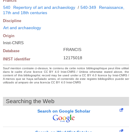
Francis
540
Repertory of art and archaeology
/
540-349
Renaissance,
17th and 18th centuries
Discipline
Art and archaeology
Origin
Inist-CNRS
FRANCIS
Database
12175018
INIST identifier
Sauf mention contraire ci-dessus, le contenu de cette notice bibliographique peut être utilisé
dans le cadre d’une licence CC BY 4.0 Inist-CNRS / Unless otherwise stated above, the
content of this bibliographic record may be used under a CC BY 4.0 licence by Inist-CNRS /
A menos que se haya señalado antes, el contenido de este registro bibliográfico puede ser
utilizado al amparo de una licencia CC BY 4.0 Inist-CNRS
Searching the Web
Search on Google Scholar