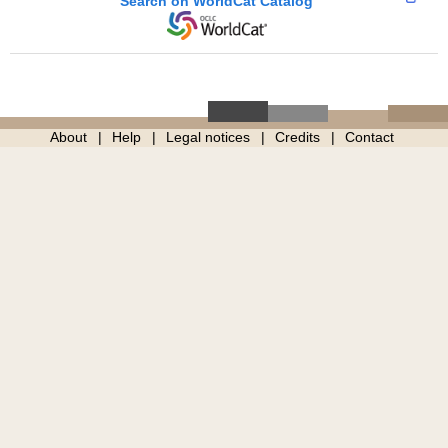
Search on WorldCat Catalog
About
Help
Legal notices
Credits
Contact