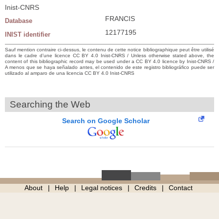
Inist-CNRS
FRANCIS
Database
12177195
INIST identifier
Sauf mention contraire ci-dessus, le contenu de cette notice bibliographique peut être utilisé
dans le cadre d’une licence CC BY 4.0 Inist-CNRS / Unless otherwise stated above, the
content of this bibliographic record may be used under a CC BY 4.0 licence by Inist-CNRS /
A menos que se haya señalado antes, el contenido de este registro bibliográfico puede ser
utilizado al amparo de una licencia CC BY 4.0 Inist-CNRS
Searching the Web
Search on Google Scholar
About
Help
Legal notices
Credits
Contact