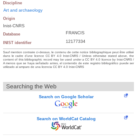
Discipline
Art and archaeology
Origin
Inist-CNRS
FRANCIS
Database
12177334
INIST identifier
Sauf mention contraire ci-dessus, le contenu de cette notice bibliographique peut être utilisé
dans le cadre d’une licence CC BY 4.0 Inist-CNRS / Unless otherwise stated above, the
content of this bibliographic record may be used under a CC BY 4.0 licence by Inist-CNRS /
A menos que se haya señalado antes, el contenido de este registro bibliográfico puede ser
utilizado al amparo de una licencia CC BY 4.0 Inist-CNRS
Searching the Web
Search on Google Scholar
Search on WorldCat Catalog