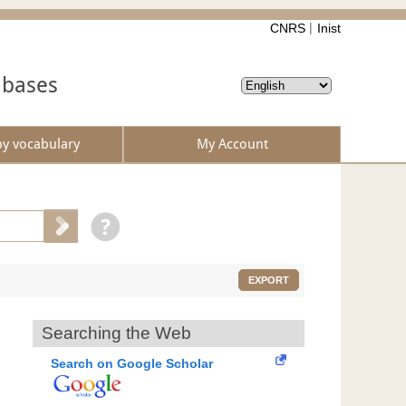
CNRS
Inist
abases
by vocabulary
My Account
EXPORT
Searching the Web
Search on Google Scholar