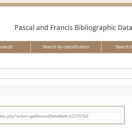
Pascal and Francis Bibliographic Dat
search
Search by classification
Search 
ad/index.php?action=getRecordDetail&idt=12376762