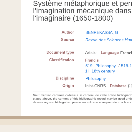
Système métaphorique et pens
l'imagination mécanique dans
l'imaginaire (1650-1800)
Author
BENREKASSA, G
Source
Revue des Sciences Huma
Document type
Article
Language
Frenc
Classification
Francis
519
Philosophy
/
519-
1I
18th century
Discipline
Philosophy
Origin
Inist-CNRS
Database
F
Sauf mention contraire ci-dessus, le contenu de cette notice bibliograp
stated above, the content of this bibliographic record may be used un
de este registro bibliográfico puede ser utilizado al amparo de una lice