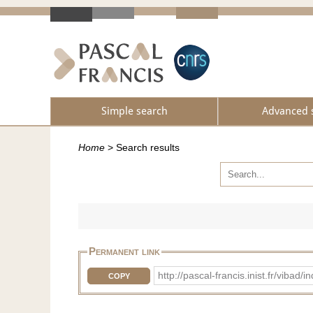
Simple search
Advanced 
Home
>
Search results
Permanent link
http://pascal-francis.inist.fr/vib
COPY