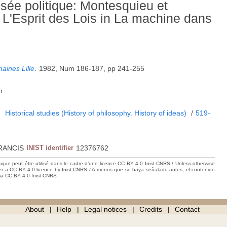
ée politique: Montesquieu et
 L'Esprit des Lois in La machine dans
ines Lille
.
1982, Num 186-187, pp 241-255
h
1
Historical studies (History of philosophy. History of ideas)
/
519-
RANCIS
INIST identifier
12376762
hique peut être utilisé dans le cadre d’une licence CC BY 4.0 Inist-CNRS / Unless otherwise
der a CC BY 4.0 licence by Inist-CNRS / A menos que se haya señalado antes, el contenido
ncia CC BY 4.0 Inist-CNRS
About
Help
Legal notices
Credits
Contact