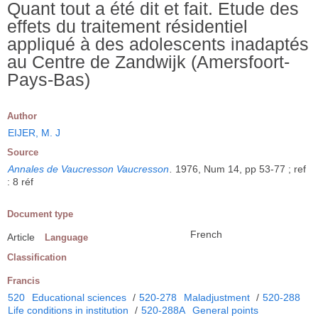
Quant tout a été dit et fait. Etude des
effets du traitement résidentiel
appliqué à des adolescents inadaptés
au Centre de Zandwijk (Amersfoort-
Pays-Bas)
Author
EIJER, M. J
Source
Annales de Vaucresson Vaucresson
.
1976, Num 14, pp 53-77 ; ref
: 8 réf
Document type
French
Article
Language
Classification
Francis
520
Educational sciences
/
520-278
Maladjustment
/
520-288
Life conditions in institution
/
520-288A
General points