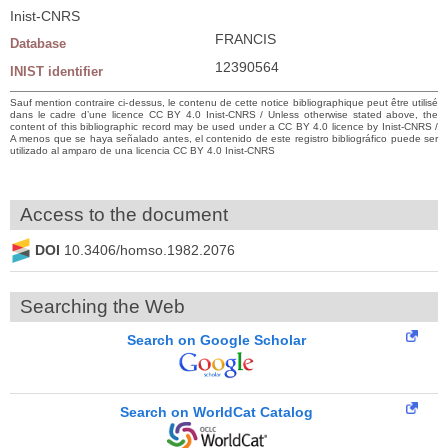
Inist-CNRS
FRANCIS
Database
12390564
INIST identifier
Sauf mention contraire ci-dessus, le contenu de cette notice bibliographique peut être utilisé
dans le cadre d’une licence CC BY 4.0 Inist-CNRS / Unless otherwise stated above, the
content of this bibliographic record may be used under a CC BY 4.0 licence by Inist-CNRS /
A menos que se haya señalado antes, el contenido de este registro bibliográfico puede ser
utilizado al amparo de una licencia CC BY 4.0 Inist-CNRS
Access to the document
DOI
10.3406/homso.1982.2076
Searching the Web
Search on Google Scholar
Search on WorldCat Catalog