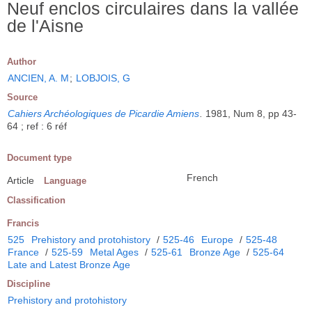
Neuf enclos circulaires dans la vallée
de l'Aisne
Author
ANCIEN, A. M
;
LOBJOIS, G
Source
Cahiers Archéologiques de Picardie Amiens
.
1981, Num 8, pp 43-
64 ; ref : 6 réf
Document type
French
Article
Language
Classification
Francis
525
Prehistory and protohistory
/
525-46
Europe
/
525-48
France
/
525-59
Metal Ages
/
525-61
Bronze Age
/
525-64
Late and Latest Bronze Age
Discipline
Prehistory and protohistory