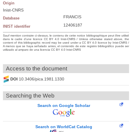
Origin
Inist-CNRS
FRANCIS
Database
12406187
INIST identifier
Sauf mention contraire ci-dessus, le contenu de cette notice bibliographique peut être utilisé
dans le cadre d’une licence CC BY 4.0 Inist-CNRS / Unless otherwise stated above, the
content of this bibliographic record may be used under a CC BY 4.0 licence by Inist-CNRS /
A menos que se haya señalado antes, el contenido de este registro bibliográfico puede ser
utilizado al amparo de una licencia CC BY 4.0 Inist-CNRS
Access to the document
DOI
10.3406/pica.1981.1330
Searching the Web
Search on Google Scholar
Search on WorldCat Catalog