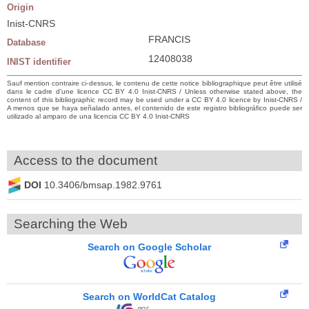
Origin
Inist-CNRS
FRANCIS
Database
12408038
INIST identifier
Sauf mention contraire ci-dessus, le contenu de cette notice bibliographique peut être utilisé
dans le cadre d’une licence CC BY 4.0 Inist-CNRS / Unless otherwise stated above, the
content of this bibliographic record may be used under a CC BY 4.0 licence by Inist-CNRS /
A menos que se haya señalado antes, el contenido de este registro bibliográfico puede ser
utilizado al amparo de una licencia CC BY 4.0 Inist-CNRS
Access to the document
DOI
10.3406/bmsap.1982.9761
Searching the Web
Search on Google Scholar
Search on WorldCat Catalog