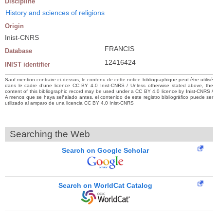
Discipline
History and sciences of religions
Origin
Inist-CNRS
FRANCIS
Database
12416424
INIST identifier
Sauf mention contraire ci-dessus, le contenu de cette notice bibliographique peut être utilisé
dans le cadre d’une licence CC BY 4.0 Inist-CNRS / Unless otherwise stated above, the
content of this bibliographic record may be used under a CC BY 4.0 licence by Inist-CNRS /
A menos que se haya señalado antes, el contenido de este registro bibliográfico puede ser
utilizado al amparo de una licencia CC BY 4.0 Inist-CNRS
Searching the Web
Search on Google Scholar
Search on WorldCat Catalog