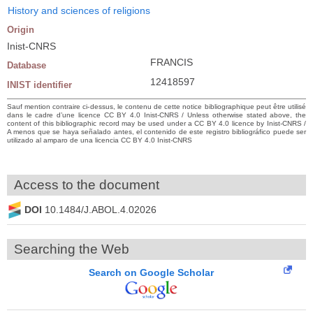
History and sciences of religions
Origin
Inist-CNRS
FRANCIS
Database
12418597
INIST identifier
Sauf mention contraire ci-dessus, le contenu de cette notice bibliographique peut être utilisé
dans le cadre d’une licence CC BY 4.0 Inist-CNRS / Unless otherwise stated above, the
content of this bibliographic record may be used under a CC BY 4.0 licence by Inist-CNRS /
A menos que se haya señalado antes, el contenido de este registro bibliográfico puede ser
utilizado al amparo de una licencia CC BY 4.0 Inist-CNRS
Access to the document
DOI
10.1484/J.ABOL.4.02026
Searching the Web
Search on Google Scholar