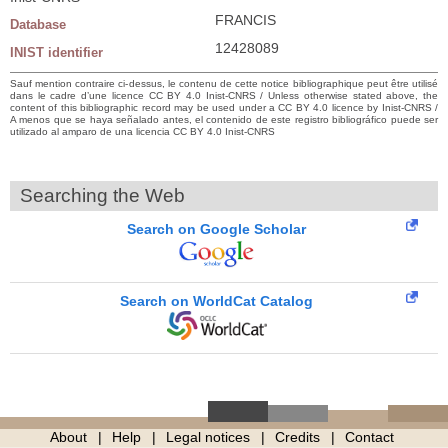
FRANCIS
Database
12428089
INIST identifier
Sauf mention contraire ci-dessus, le contenu de cette notice bibliographique peut être utilisé
dans le cadre d’une licence CC BY 4.0 Inist-CNRS / Unless otherwise stated above, the
content of this bibliographic record may be used under a CC BY 4.0 licence by Inist-CNRS /
A menos que se haya señalado antes, el contenido de este registro bibliográfico puede ser
utilizado al amparo de una licencia CC BY 4.0 Inist-CNRS
Searching the Web
Search on Google Scholar
Search on WorldCat Catalog
About
Help
Legal notices
Credits
Contact