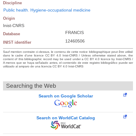
Discipline
Public health. Hygiene-occupational medicine
Origin
Inist-CNRS
FRANCIS
Database
12460506
INIST identifier
Sauf mention contraire ci-dessus, le contenu de cette notice bibliographique peut être utilisé
dans le cadre d’une licence CC BY 4.0 Inist-CNRS / Unless otherwise stated above, the
content of this bibliographic record may be used under a CC BY 4.0 licence by Inist-CNRS /
A menos que se haya señalado antes, el contenido de este registro bibliográfico puede ser
utilizado al amparo de una licencia CC BY 4.0 Inist-CNRS
Searching the Web
Search on Google Scholar
Search on WorldCat Catalog