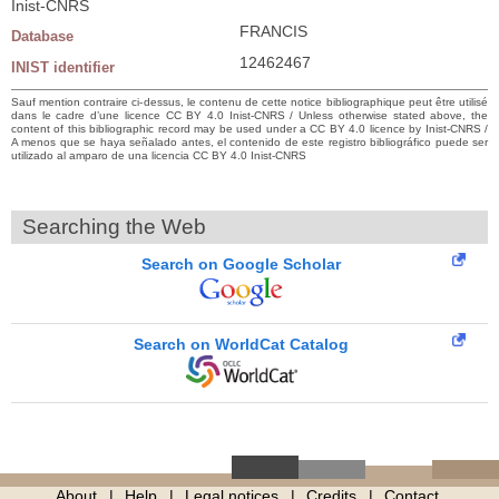
Inist-CNRS
FRANCIS
Database
12462467
INIST identifier
Sauf mention contraire ci-dessus, le contenu de cette notice bibliographique peut être utilisé
dans le cadre d’une licence CC BY 4.0 Inist-CNRS / Unless otherwise stated above, the
content of this bibliographic record may be used under a CC BY 4.0 licence by Inist-CNRS /
A menos que se haya señalado antes, el contenido de este registro bibliográfico puede ser
utilizado al amparo de una licencia CC BY 4.0 Inist-CNRS
Searching the Web
Search on Google Scholar
Search on WorldCat Catalog
About
Help
Legal notices
Credits
Contact