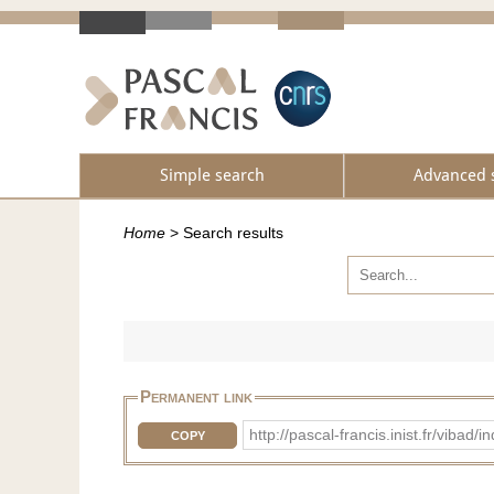
Simple search
Advanced 
Home
>
Search results
Permanent link
http://pascal-francis.inist.fr/vib
COPY