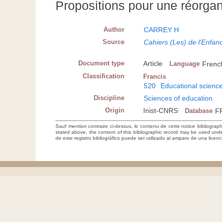
Propositions pour une réorgan
Author
CARREY H
Source
Cahiers (Les) de l'Enfan
Document type
Article
Language
Frenc
Classification
Francis
520
Educational scienc
Discipline
Sciences of education
Origin
Inist-CNRS
Database
F
Sauf mention contraire ci-dessus, le contenu de cette notice bibliograp
stated above, the content of this bibliographic record may be used un
de este registro bibliográfico puede ser utilizado al amparo de una lice