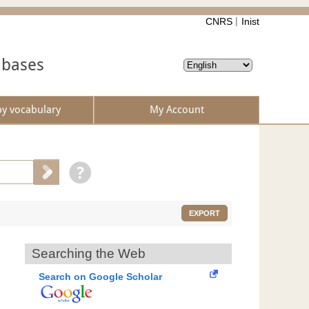
CNRS
Inist
abases
by vocabulary
My Account
EXPORT
Searching the Web
Search on Google Scholar