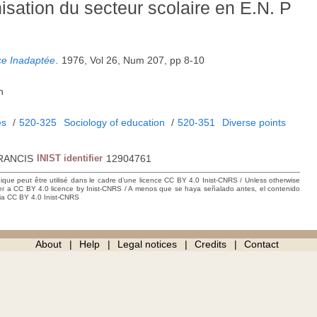
isation du secteur scolaire en E.N. P
ce Inadaptée
.
1976, Vol 26, Num 207, pp 8-10
h
es
/
520-325
Sociology of education
/
520-351
Diverse points
RANCIS
INIST identifier
12904761
hique peut être utilisé dans le cadre d’une licence CC BY 4.0 Inist-CNRS / Unless otherwise
der a CC BY 4.0 licence by Inist-CNRS / A menos que se haya señalado antes, el contenido
ncia CC BY 4.0 Inist-CNRS
About
Help
Legal notices
Credits
Contact