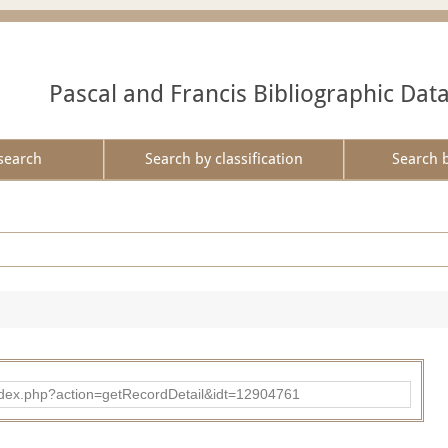
Pascal and Francis Bibliographic Dat
search
Search by classification
Search 
ad/index.php?action=getRecordDetail&idt=12904761