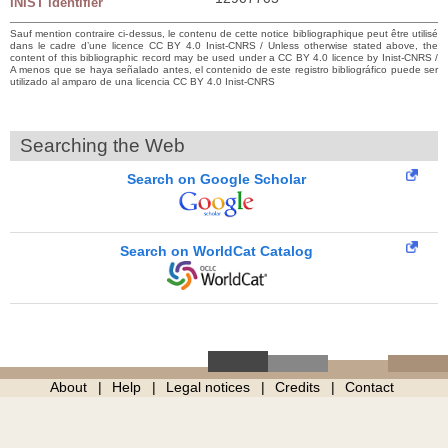
INIST identifier
Sauf mention contraire ci-dessus, le contenu de cette notice bibliographique peut être utilisé
dans le cadre d’une licence CC BY 4.0 Inist-CNRS / Unless otherwise stated above, the
content of this bibliographic record may be used under a CC BY 4.0 licence by Inist-CNRS /
A menos que se haya señalado antes, el contenido de este registro bibliográfico puede ser
utilizado al amparo de una licencia CC BY 4.0 Inist-CNRS
Searching the Web
Search on Google Scholar
Search on WorldCat Catalog
About
Help
Legal notices
Credits
Contact