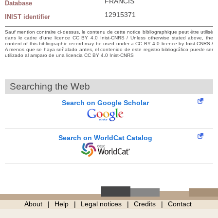
FRANCIS
Database
12915371
INIST identifier
Sauf mention contraire ci-dessus, le contenu de cette notice bibliographique peut être utilisé
dans le cadre d’une licence CC BY 4.0 Inist-CNRS / Unless otherwise stated above, the
content of this bibliographic record may be used under a CC BY 4.0 licence by Inist-CNRS /
A menos que se haya señalado antes, el contenido de este registro bibliográfico puede ser
utilizado al amparo de una licencia CC BY 4.0 Inist-CNRS
Searching the Web
Search on Google Scholar
Search on WorldCat Catalog
About
Help
Legal notices
Credits
Contact