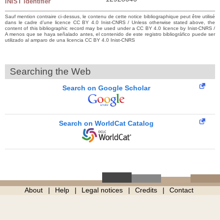
INIST identifier
Sauf mention contraire ci-dessus, le contenu de cette notice bibliographique peut être utilisé
dans le cadre d’une licence CC BY 4.0 Inist-CNRS / Unless otherwise stated above, the
content of this bibliographic record may be used under a CC BY 4.0 licence by Inist-CNRS /
A menos que se haya señalado antes, el contenido de este registro bibliográfico puede ser
utilizado al amparo de una licencia CC BY 4.0 Inist-CNRS
Searching the Web
Search on Google Scholar
Search on WorldCat Catalog
About
Help
Legal notices
Credits
Contact