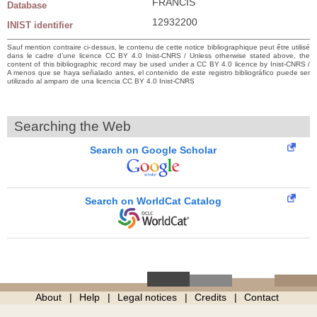
FRANCIS
Database
12932200
INIST identifier
Sauf mention contraire ci-dessus, le contenu de cette notice bibliographique peut être utilisé
dans le cadre d’une licence CC BY 4.0 Inist-CNRS / Unless otherwise stated above, the
content of this bibliographic record may be used under a CC BY 4.0 licence by Inist-CNRS /
A menos que se haya señalado antes, el contenido de este registro bibliográfico puede ser
utilizado al amparo de una licencia CC BY 4.0 Inist-CNRS
Searching the Web
Search on Google Scholar
Search on WorldCat Catalog
About
Help
Legal notices
Credits
Contact