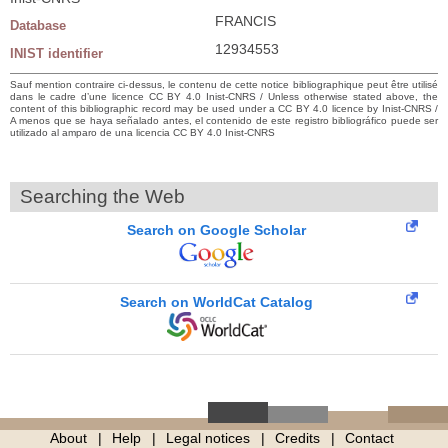
FRANCIS
Database
12934553
INIST identifier
Sauf mention contraire ci-dessus, le contenu de cette notice bibliographique peut être utilisé
dans le cadre d’une licence CC BY 4.0 Inist-CNRS / Unless otherwise stated above, the
content of this bibliographic record may be used under a CC BY 4.0 licence by Inist-CNRS /
A menos que se haya señalado antes, el contenido de este registro bibliográfico puede ser
utilizado al amparo de una licencia CC BY 4.0 Inist-CNRS
Searching the Web
Search on Google Scholar
Search on WorldCat Catalog
About
Help
Legal notices
Credits
Contact