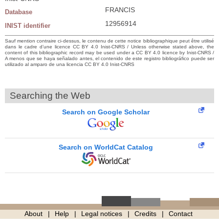
FRANCIS
Database
12956914
INIST identifier
Sauf mention contraire ci-dessus, le contenu de cette notice bibliographique peut être utilisé
dans le cadre d’une licence CC BY 4.0 Inist-CNRS / Unless otherwise stated above, the
content of this bibliographic record may be used under a CC BY 4.0 licence by Inist-CNRS /
A menos que se haya señalado antes, el contenido de este registro bibliográfico puede ser
utilizado al amparo de una licencia CC BY 4.0 Inist-CNRS
Searching the Web
Search on Google Scholar
Search on WorldCat Catalog
About
Help
Legal notices
Credits
Contact