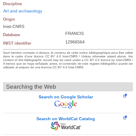
Discipline
Art and archaeology
Origin
Inist-CNRS
FRANCIS
Database
12966564
INIST identifier
Sauf mention contraire ci-dessus, le contenu de cette notice bibliographique peut être utilisé
dans le cadre d’une licence CC BY 4.0 Inist-CNRS / Unless otherwise stated above, the
content of this bibliographic record may be used under a CC BY 4.0 licence by Inist-CNRS /
A menos que se haya señalado antes, el contenido de este registro bibliográfico puede ser
utilizado al amparo de una licencia CC BY 4.0 Inist-CNRS
Searching the Web
Search on Google Scholar
Search on WorldCat Catalog