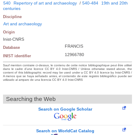
540
Repertory of art and archaeology
/
540-484
19th and 20th
centuries
Discipline
Art and archaeology
Origin
Inist-CNRS
FRANCIS
Database
12966780
INIST identifier
Sauf mention contraire ci-dessus, le contenu de cette notice bibliographique peut être utilisé
dans le cadre d’une licence CC BY 4.0 Inist-CNRS / Unless otherwise stated above, the
content of this bibliographic record may be used under a CC BY 4.0 licence by Inist-CNRS /
A menos que se haya señalado antes, el contenido de este registro bibliográfico puede ser
utilizado al amparo de una licencia CC BY 4.0 Inist-CNRS
Searching the Web
Search on Google Scholar
Search on WorldCat Catalog