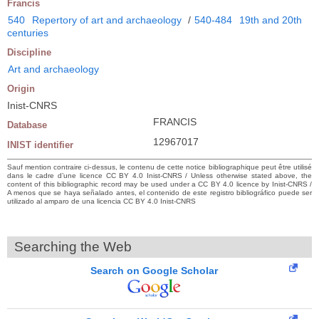
Francis
540
Repertory of art and archaeology
/
540-484
19th and 20th
centuries
Discipline
Art and archaeology
Origin
Inist-CNRS
FRANCIS
Database
12967017
INIST identifier
Sauf mention contraire ci-dessus, le contenu de cette notice bibliographique peut être utilisé
dans le cadre d’une licence CC BY 4.0 Inist-CNRS / Unless otherwise stated above, the
content of this bibliographic record may be used under a CC BY 4.0 licence by Inist-CNRS /
A menos que se haya señalado antes, el contenido de este registro bibliográfico puede ser
utilizado al amparo de una licencia CC BY 4.0 Inist-CNRS
Searching the Web
Search on Google Scholar