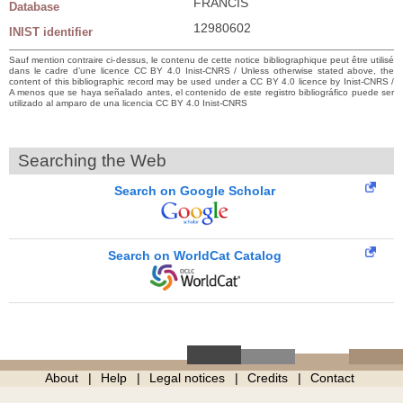
FRANCIS
Database
12980602
INIST identifier
Sauf mention contraire ci-dessus, le contenu de cette notice bibliographique peut être utilisé
dans le cadre d’une licence CC BY 4.0 Inist-CNRS / Unless otherwise stated above, the
content of this bibliographic record may be used under a CC BY 4.0 licence by Inist-CNRS /
A menos que se haya señalado antes, el contenido de este registro bibliográfico puede ser
utilizado al amparo de una licencia CC BY 4.0 Inist-CNRS
Searching the Web
Search on Google Scholar
Search on WorldCat Catalog
About
Help
Legal notices
Credits
Contact