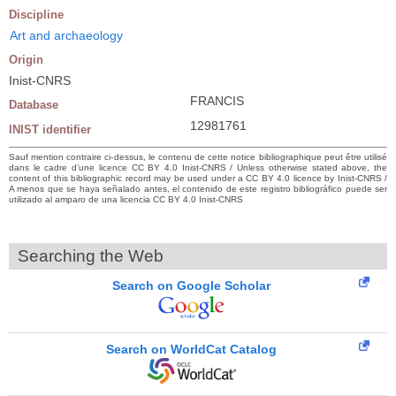
Discipline
Art and archaeology
Origin
Inist-CNRS
FRANCIS
Database
12981761
INIST identifier
Sauf mention contraire ci-dessus, le contenu de cette notice bibliographique peut être utilisé
dans le cadre d’une licence CC BY 4.0 Inist-CNRS / Unless otherwise stated above, the
content of this bibliographic record may be used under a CC BY 4.0 licence by Inist-CNRS /
A menos que se haya señalado antes, el contenido de este registro bibliográfico puede ser
utilizado al amparo de una licencia CC BY 4.0 Inist-CNRS
Searching the Web
Search on Google Scholar
Search on WorldCat Catalog