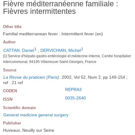
Fièvre méditerranéenne familiale :
Fièvres intermittentes
Other title
Familial mediterranean fever : Intermittent fever (en)
Author
1
1
CATTAN, Daniel
;
DERVICHIAN, Michel
[1] Service d'hépato-gastro-entérologie et médecine interne, Centre hospitalier
intercommunal, 94195 Villeneuve-Saint-Georges, France
Source
La Revue du praticien (Paris)
.
2002, Vol 52, Num 2, pp 149-154 ;
ref : 21 ref
REPRA3
CODEN
0035-2640
ISSN
Scientific domain
General medicine general surgery
Publisher
Huveaux, Neuilly sur Seine