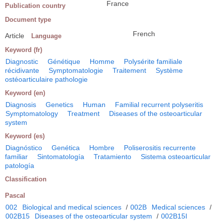
France
Publication country
Document type
French
Article
Language
Keyword (fr)
Diagnostic
Génétique
Homme
Polysérite familiale
récidivante
Symptomatologie
Traitement
Système
ostéoarticulaire pathologie
Keyword (en)
Diagnosis
Genetics
Human
Familial recurrent polyseritis
Symptomatology
Treatment
Diseases of the osteoarticular
system
Keyword (es)
Diagnóstico
Genética
Hombre
Poliserositis recurrente
familiar
Sintomatología
Tratamiento
Sistema osteoarticular
patología
Classification
Pascal
002
Biological and medical sciences
/
002B
Medical sciences
/
002B15
Diseases of the osteoarticular system
/
002B15I