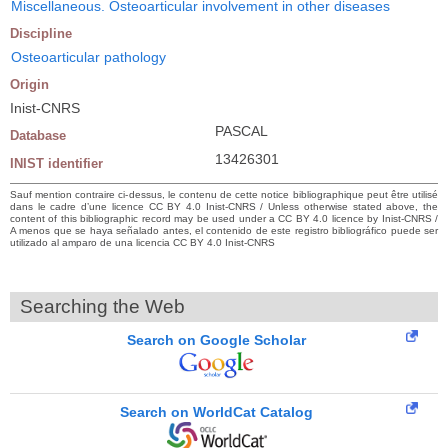
Miscellaneous. Osteoarticular involvement in other diseases
Discipline
Osteoarticular pathology
Origin
Inist-CNRS
PASCAL
Database
13426301
INIST identifier
Sauf mention contraire ci-dessus, le contenu de cette notice bibliographique peut être utilisé
dans le cadre d’une licence CC BY 4.0 Inist-CNRS / Unless otherwise stated above, the
content of this bibliographic record may be used under a CC BY 4.0 licence by Inist-CNRS /
A menos que se haya señalado antes, el contenido de este registro bibliográfico puede ser
utilizado al amparo de una licencia CC BY 4.0 Inist-CNRS
Searching the Web
Search on Google Scholar
Search on WorldCat Catalog