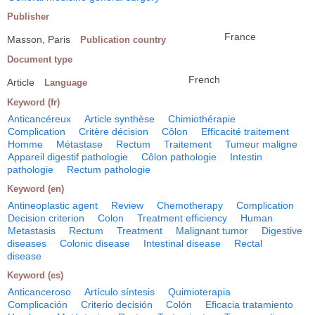
Publisher
France
Masson, Paris
Publication country
Document type
French
Article
Language
Keyword (fr)
Anticancéreux
Article synthèse
Chimiothérapie
Complication
Critère décision
Côlon
Efficacité traitement
Homme
Métastase
Rectum
Traitement
Tumeur maligne
Appareil digestif pathologie
Côlon pathologie
Intestin
pathologie
Rectum pathologie
Keyword (en)
Antineoplastic agent
Review
Chemotherapy
Complication
Decision criterion
Colon
Treatment efficiency
Human
Metastasis
Rectum
Treatment
Malignant tumor
Digestive
diseases
Colonic disease
Intestinal disease
Rectal
disease
Keyword (es)
Anticanceroso
Artículo síntesis
Quimioterapia
Complicación
Criterio decisión
Colón
Eficacia tratamiento