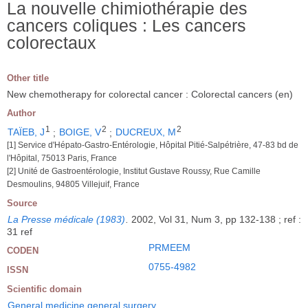
La nouvelle chimiothérapie des
cancers coliques : Les cancers
colorectaux
Other title
New chemotherapy for colorectal cancer : Colorectal cancers (en)
Author
1
2
2
TAÏEB, J
;
BOIGE, V
;
DUCREUX, M
[1] Service d'Hépato-Gastro-Entérologie, Hôpital Pitié-Salpétrière, 47-83 bd de
l'Hôpital, 75013 Paris, France
[2] Unité de Gastroentérologie, Institut Gustave Roussy, Rue Camille
Desmoulins, 94805 Villejuif, France
Source
La Presse médicale (1983)
.
2002, Vol 31, Num 3, pp 132-138 ; ref :
31 ref
PRMEEM
CODEN
0755-4982
ISSN
Scientific domain
General medicine general surgery