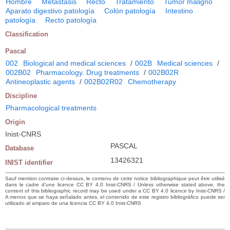
Hombre
Metástasis
Recto
Tratamiento
Tumor maligno
Aparato digestivo patología
Colón patología
Intestino
patología
Recto patología
Classification
Pascal
002
Biological and medical sciences
/
002B
Medical sciences
/
002B02
Pharmacology. Drug treatments
/
002B02R
Antineoplastic agents
/
002B02R02
Chemotherapy
Discipline
Pharmacological treatments
Origin
Inist-CNRS
PASCAL
Database
13426321
INIST identifier
Sauf mention contraire ci-dessus, le contenu de cette notice bibliographique peut être utilisé
dans le cadre d’une licence CC BY 4.0 Inist-CNRS / Unless otherwise stated above, the
content of this bibliographic record may be used under a CC BY 4.0 licence by Inist-CNRS /
A menos que se haya señalado antes, el contenido de este registro bibliográfico puede ser
utilizado al amparo de una licencia CC BY 4.0 Inist-CNRS