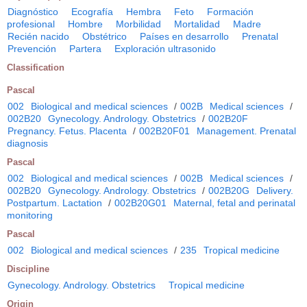
Diagnóstico
Ecografía
Hembra
Feto
Formación
profesional
Hombre
Morbilidad
Mortalidad
Madre
Recién nacido
Obstétrico
Países en desarrollo
Prenatal
Prevención
Partera
Exploración ultrasonido
Classification
Pascal
002
Biological and medical sciences
/
002B
Medical sciences
/
002B20
Gynecology. Andrology. Obstetrics
/
002B20F
Pregnancy. Fetus. Placenta
/
002B20F01
Management. Prenatal
diagnosis
Pascal
002
Biological and medical sciences
/
002B
Medical sciences
/
002B20
Gynecology. Andrology. Obstetrics
/
002B20G
Delivery.
Postpartum. Lactation
/
002B20G01
Maternal, fetal and perinatal
monitoring
Pascal
002
Biological and medical sciences
/
235
Tropical medicine
Discipline
Gynecology. Andrology. Obstetrics
Tropical medicine
Origin