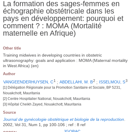
La formation des sages-femmes en
échographie obstétricale dans les
pays en développement: pourquoi et
comment ? : MOMA (Mortalité
maternelle en Afrique)
Other title
Training midwives in developing countries in obstetric
ultrasonography: goals and application : MOMA (Maternal mortality
in West Africa) (en)
Author
1
2
3
VANGEENDERHUYSEN, C
;
ABDELLAHI, M. B
;
ISSELMOU, S
[1] Délégation Régionale pour la Promotion Sanitaire et Sociale, BP 5231,
Nouakchott, Mauritania
[2] Centre Hospitalier National, Nouakchott, Mauritania
[3] Hôpital Cheikh Zayed, Nouakchott, Mauritania
Source
Journal de gynécologie obstétrique et biologie de la reproduction
.
2002, Vol 31, Num 1, pp 100-106 ; ref : 8 ref
JGOBAC