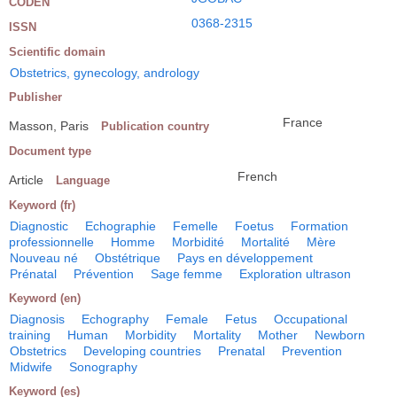
CODEN
0368-2315
ISSN
Scientific domain
Obstetrics, gynecology, andrology
Publisher
France
Masson, Paris
Publication country
Document type
French
Article
Language
Keyword (fr)
Diagnostic
Echographie
Femelle
Foetus
Formation
professionnelle
Homme
Morbidité
Mortalité
Mère
Nouveau né
Obstétrique
Pays en développement
Prénatal
Prévention
Sage femme
Exploration ultrason
Keyword (en)
Diagnosis
Echography
Female
Fetus
Occupational
training
Human
Morbidity
Mortality
Mother
Newborn
Obstetrics
Developing countries
Prenatal
Prevention
Midwife
Sonography
Keyword (es)