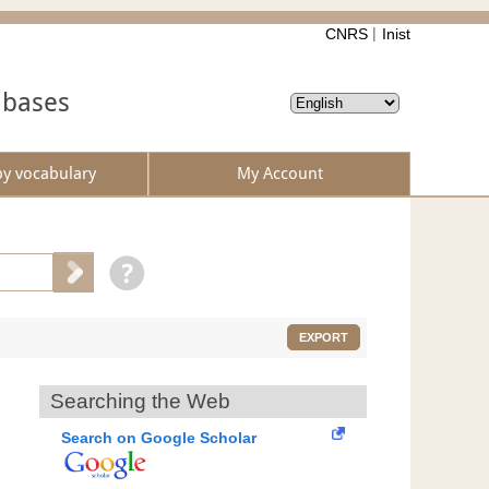
CNRS
Inist
abases
by vocabulary
My Account
EXPORT
Searching the Web
Search on Google Scholar