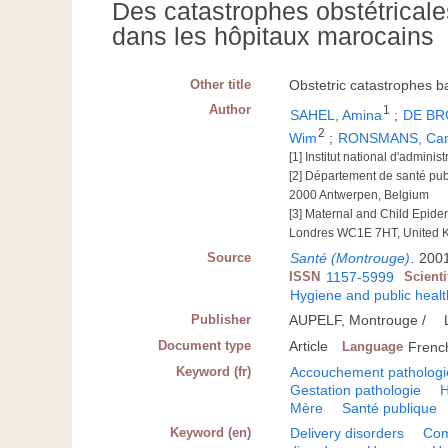
Des catastrophes obstétricale
dans les hôpitaux marocains
Other title
Obstetric catastrophes b
Author
1
SAHEL, Amina
;
DE BR
2
Wim
;
RONSMANS, Car
[1] Institut national d'admini
[2] Département de santé publ
2000 Antwerpen, Belgium
[3] Maternal and Child Epide
Londres WC1E 7HT, United 
Source
Santé (Montrouge)
.
2001
ISSN
1157-5999
Scient
Hygiene and public healt
Publisher
AUPELF, Montrouge /
Document type
Article
Language
Frenc
Keyword (fr)
Accouchement pathologi
Gestation pathologie
Mère
Santé publique
Keyword (en)
Delivery disorders
Com