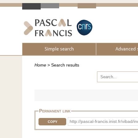
Simple search
Advanced 
Home
>
Search results
Permanent link
http://pascal-francis.inist.fr/vib
COPY