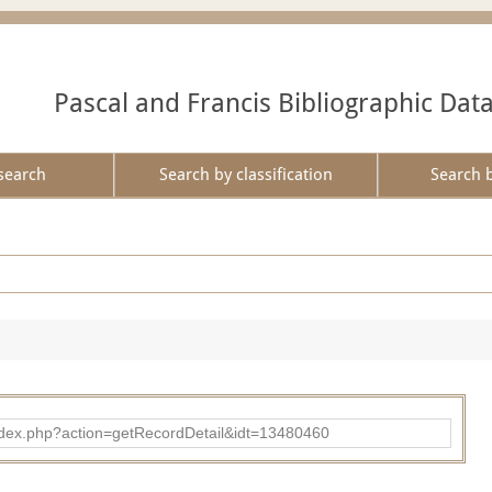
Pascal and Francis Bibliographic Dat
search
Search by classification
Search 
ad/index.php?action=getRecordDetail&idt=13480460