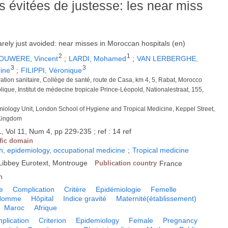
s évitées de justesse: les near miss
arely just avoided: near misses in Moroccan hospitals (en)
2
1
OUWERE, Vincent
;
LARDI, Mohamed
;
VAN LERBERGHE,
3
3
ine
;
FILIPPI, Véronique
stration sanitaire, Collège de santé, route de Casa, km 4, 5, Rabat, Morocco
ique, Institut de médecine tropicale Prince-Léopold, Nationalestraat, 155,
miology Unit, London School of Hygiene and Tropical Medicine, Keppel Street,
Kingdom
, Vol 11, Num 4, pp 229-235 ; ref : 14 ref
ific domain
h, epidemiology, occupational medicine
;
Tropical medicine
Libbey Eurotext, Montrouge
Publication country
France
h
e
Complication
Critère
Epidémiologie
Femelle
Homme
Hôpital
Indice gravité
Maternité(établissement)
Maroc
Afrique
plication
Criterion
Epidemiology
Female
Pregnancy