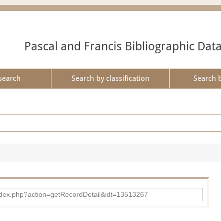
Pascal and Francis Bibliographic Dat
search
Search by classification
Search 
ad/index.php?action=getRecordDetail&idt=13513267