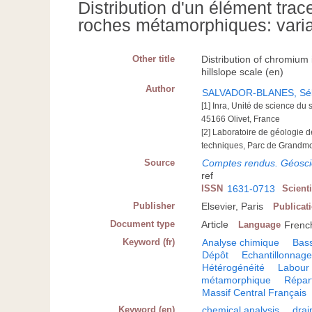
Distribution d'un élément trac
roches métamorphiques: variabi
Other title
Distribution of chromium 
hillslope scale (en)
Author
SALVADOR-BLANES, Séb
[1] Inra, Unité de science du
45166 Olivet, France
[2] Laboratoire de géologie 
techniques, Parc de Grandmo
Source
Comptes rendus. Géosc
ref
ISSN
1631-0713
Scient
Publisher
Elsevier, Paris
Publicat
Document type
Article
Language
Frenc
Keyword (fr)
Analyse chimique
Bass
Dépôt
Echantillonnag
Hétérogénéité
Labour
métamorphique
Répart
Massif Central Français
Keyword (en)
chemical analysis
drai