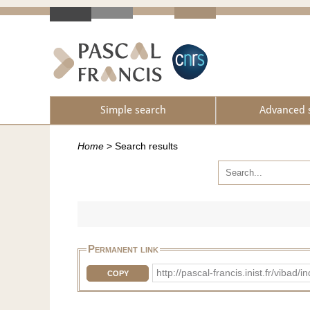
Simple search
Advanced 
Home
>
Search results
Permanent link
http://pascal-francis.inist.fr/vib
COPY