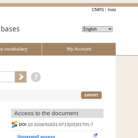
CNRS
Inist
abases
by vocabulary
My Account
EXPORT
Access to the document
DOI
10.1016/S1631-0713(02)01701-7
Unpaywall access