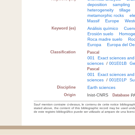
deposition
sampling
heterogeneity
tillage
metamorphic rocks
el
Massif
Europe
West
Keyword (es)
Análisis químico
Cuen
Erosión suelo
Homoge
Roca madre suelo
Roc
Europa
Europa del Oe
Classification
Pascal
001
Exact sciences and
sciences
/
001E01B
Ge
Pascal
001
Exact sciences and
sciences
/
001E01P
Su
Discipline
Earth sciences
Origin
Inist-CNRS
Database
P
Sauf mention contraire ci-dessus, le contenu de cette notice bibliograp
stated above, the content of this bibliographic record may be used un
de este registro bibliográfico puede ser utilizado al amparo de una lice