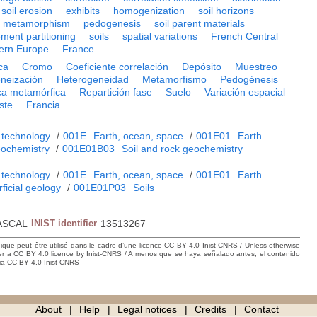
soil erosion
exhibits
homogenization
soil horizons
metamorphism
pedogenesis
soil parent materials
ement partitioning
soils
spatial variations
French Central
ern Europe
France
ca
Cromo
Coeficiente correlación
Depósito
Muestreo
neización
Heterogeneidad
Metamorfismo
Pedogénesis
a metamórfica
Repartición fase
Suelo
Variación espacial
ste
Francia
 technology
/
001E
Earth, ocean, space
/
001E01
Earth
ochemistry
/
001E01B03
Soil and rock geochemistry
 technology
/
001E
Earth, ocean, space
/
001E01
Earth
rficial geology
/
001E01P03
Soils
ASCAL
INIST identifier
13513267
hique peut être utilisé dans le cadre d’une licence CC BY 4.0 Inist-CNRS / Unless otherwise
der a CC BY 4.0 licence by Inist-CNRS / A menos que se haya señalado antes, el contenido
ncia CC BY 4.0 Inist-CNRS
About
Help
Legal notices
Credits
Contact