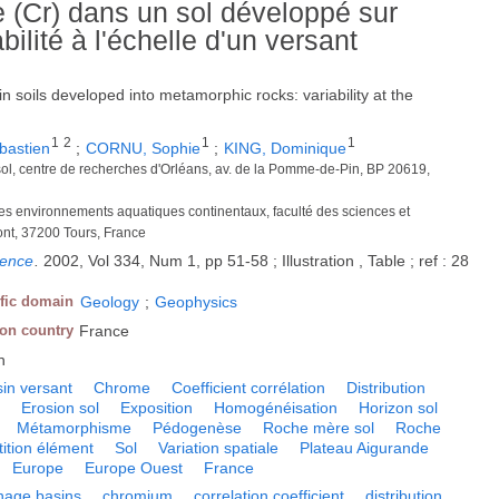
e (Cr) dans un sol développé sur
lité à l'échelle d'un versant
in soils developed into metamorphic rocks: variability at the
1
2
1
1
astien
;
CORNU, Sophie
;
KING, Dominique
 sol, centre de recherches d'Orléans, av. de la Pomme-de-Pin, BP 20619,
des environnements aquatiques continentaux, faculté des sciences et
nt, 37200 Tours, France
ience
.
2002, Vol 334, Num 1, pp 51-58 ; Illustration , Table ; ref : 28
ific domain
Geology
;
Geophysics
ion country
France
h
in versant
Chrome
Coefficient corrélation
Distribution
e
Erosion sol
Exposition
Homogénéisation
Horizon sol
Métamorphisme
Pédogenèse
Roche mère sol
Roche
ition élément
Sol
Variation spatiale
Plateau Aigurande
Europe
Europe Ouest
France
nage basins
chromium
correlation coefficient
distribution