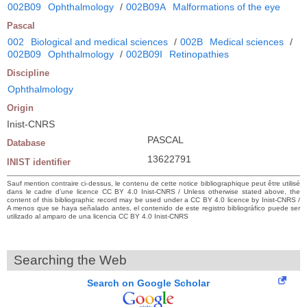
002B09
Ophthalmology
/
002B09A
Malformations of the eye
Pascal
002
Biological and medical sciences
/
002B
Medical sciences
/
002B09
Ophthalmology
/
002B09I
Retinopathies
Discipline
Ophthalmology
Origin
Inist-CNRS
PASCAL
Database
13622791
INIST identifier
Sauf mention contraire ci-dessus, le contenu de cette notice bibliographique peut être utilisé
dans le cadre d’une licence CC BY 4.0 Inist-CNRS / Unless otherwise stated above, the
content of this bibliographic record may be used under a CC BY 4.0 licence by Inist-CNRS /
A menos que se haya señalado antes, el contenido de este registro bibliográfico puede ser
utilizado al amparo de una licencia CC BY 4.0 Inist-CNRS
Searching the Web
Search on Google Scholar