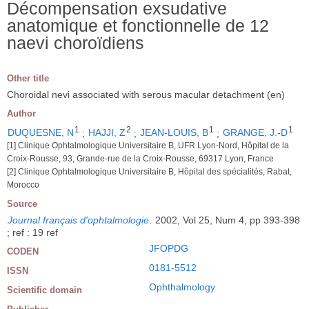
Décompensation exsudative
anatomique et fonctionnelle de 12
naevi choroïdiens
Other title
Choroidal nevi associated with serous macular detachment (en)
Author
1
2
1
1
DUQUESNE, N
;
HAJJI, Z
;
JEAN-LOUIS, B
;
GRANGE, J.-D
[1] Clinique Ophtalmologique Universitaire B, UFR Lyon-Nord, Hôpital de la
Croix-Rousse, 93, Grande-rue de la Croix-Rousse, 69317 Lyon, France
[2] Clinique Ophtalmologique Universitaire B, Hôpital des spécialités, Rabat,
Morocco
Source
Journal français d'ophtalmologie
.
2002, Vol 25, Num 4, pp 393-398
; ref : 19 ref
JFOPDG
CODEN
0181-5512
ISSN
Ophthalmology
Scientific domain