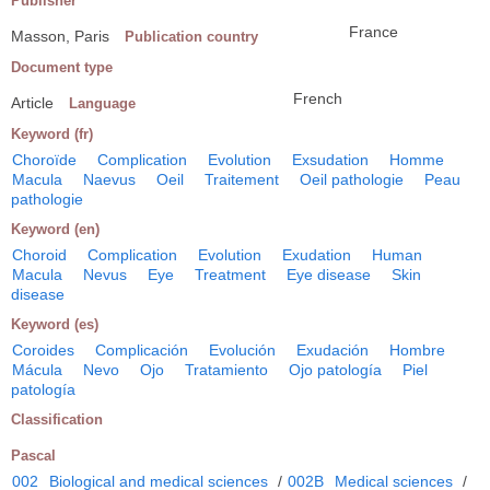
Publisher
France
Masson, Paris
Publication country
Document type
French
Article
Language
Keyword (fr)
Choroïde
Complication
Evolution
Exsudation
Homme
Macula
Naevus
Oeil
Traitement
Oeil pathologie
Peau
pathologie
Keyword (en)
Choroid
Complication
Evolution
Exudation
Human
Macula
Nevus
Eye
Treatment
Eye disease
Skin
disease
Keyword (es)
Coroides
Complicación
Evolución
Exudación
Hombre
Mácula
Nevo
Ojo
Tratamiento
Ojo patología
Piel
patología
Classification
Pascal
002
Biological and medical sciences
/
002B
Medical sciences
/