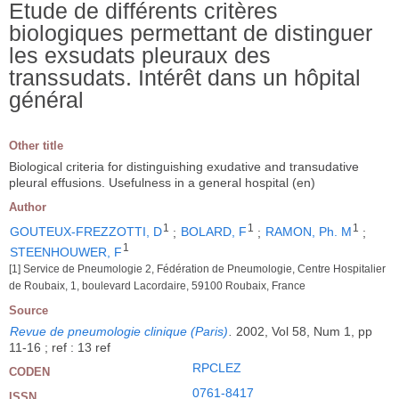
Etude de différents critères
biologiques permettant de distinguer
les exsudats pleuraux des
transsudats. Intérêt dans un hôpital
général
Other title
Biological criteria for distinguishing exudative and transudative
pleural effusions. Usefulness in a general hospital (en)
Author
1
1
1
GOUTEUX-FREZZOTTI, D
;
BOLARD, F
;
RAMON, Ph. M
;
1
STEENHOUWER, F
[1] Service de Pneumologie 2, Fédération de Pneumologie, Centre Hospitalier
de Roubaix, 1, boulevard Lacordaire, 59100 Roubaix, France
Source
Revue de pneumologie clinique (Paris)
.
2002, Vol 58, Num 1, pp
11-16 ; ref : 13 ref
RPCLEZ
CODEN
0761-8417
ISSN