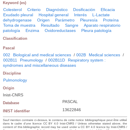
Keyword (es)
Colesterol
Criterio
Diagnóstico
Dosificación
Eficacia
Exudado pleural
Hospital general
Interés
L-Lactate
dehydrogenase
Origen
Parámetro
Pleuresía
Proteína
Toma de muestra
Resultado
Sangre
Aparato respiratorio
patología
Enzima
Oxidoreductases
Pleura patología
Classification
Pascal
002
Biological and medical sciences
/
002B
Medical sciences
/
002B11
Pneumology
/
002B11D
Respiratory system :
syndromes and miscellaneous diseases
Discipline
Pulmonology
Origin
Inist-CNRS
PASCAL
Database
13622846
INIST identifier
Sauf mention contraire ci-dessus, le contenu de cette notice bibliographique peut être utilisé
dans le cadre d’une licence CC BY 4.0 Inist-CNRS / Unless otherwise stated above, the
content of this bibliographic record may be used under a CC BY 4.0 licence by Inist-CNRS /