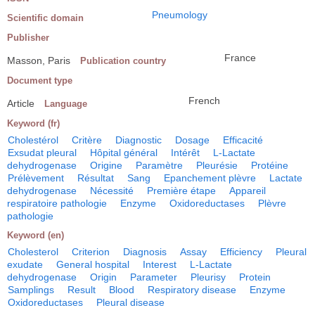
Pneumology
Scientific domain
Publisher
France
Masson, Paris
Publication country
Document type
French
Article
Language
Keyword (fr)
Cholestérol
Critère
Diagnostic
Dosage
Efficacité
Exsudat pleural
Hôpital général
Intérêt
L-Lactate
dehydrogenase
Origine
Paramètre
Pleurésie
Protéine
Prélèvement
Résultat
Sang
Epanchement plèvre
Lactate
dehydrogenase
Nécessité
Première étape
Appareil
respiratoire pathologie
Enzyme
Oxidoreductases
Plèvre
pathologie
Keyword (en)
Cholesterol
Criterion
Diagnosis
Assay
Efficiency
Pleural
exudate
General hospital
Interest
L-Lactate
dehydrogenase
Origin
Parameter
Pleurisy
Protein
Samplings
Result
Blood
Respiratory disease
Enzyme
Oxidoreductases
Pleural disease