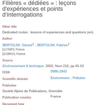
Filières « dédiées » : leçons
d'expériences et points
d'interrogations
Other title
Dedicated routes : lessons of experiences and questions (en)
Author
1
2
BERTOLINI, Gérard
;
BERTOLINI, Fabrice
[1] CNRS, France
[2] GIRUS, France
Source
Environnement & technique
.
2002, Num 216, pp 45-52
0986-2943
ISSN
Environment
;
Pollution
Scientific domain
Publisher
Société Alpine de Publications, Grenoble
France
Publication country
Document type