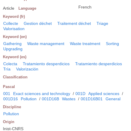
French
Article
Language
Keyword (fr)
Collecte
Gestion déchet
Traitement déchet
Triage
Valorisation
Keyword (en)
Gathering
Waste management
Waste treatment
Sorting
Upgrading
Keyword (es)
Colecta
Tratamiento desperdicios
Tratamiento desperdicios
Tría
Valorización
Classification
Pascal
001
Exact sciences and technology
/
001D
Applied sciences
/
001D16
Pollution
/
001D16B
Wastes
/
001D16B01
General
Discipline
Pollution
Origin
Inist-CNRS