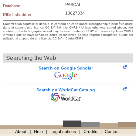
PASCAL
Database
13627334
INIST identifier
Sauf mention contraire ci-dessus, le contenu de cette notice bibliographique peut être utilisé
dans le cadre d’une licence CC BY 4.0 Inist-CNRS / Unless otherwise stated above, the
content of this bibliographic record may be used under a CC BY 4.0 licence by Inist-CNRS /
A menos que se haya señalado antes, el contenido de este registro bibliográfico puede ser
utilizado al amparo de una licencia CC BY 4.0 Inist-CNRS
Searching the Web
Search on Google Scholar
Search on WorldCat Catalog
About
Help
Legal notices
Credits
Contact