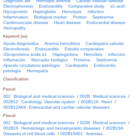
Diagnostic aid
Hemolytic anemia
Cardiac valvular disease
Electrophoresis
Endocarditis
Comparative study
α1-acid-
Glycoprotein
Haptoglobin
Hemolysis
Infection
Inflammation
Biological marker
Protein
Septicemia
Cardiovascular disease
Heart disease
Endocardial disease
Hemopathy
Keyword (es)
Ayuda diagnóstica
Anemia hemolítica
Cardiopatía valvular
Electroforesis
Endocarditis
Estudio comparativo
Glicoproteína ácida α1
Haptoglobina
Hemólisis
Infección
Inflamación
Marcador biológico
Proteína
Septicemia
Aparato circulatorio patología
Cardiopatía
Endocardio
patología
Hemopatía
Classification
Pascal
002
Biological and medical sciences
/
002B
Medical sciences
/
002B12
Cardiology. Vascular system
/
002B12A
Heart
/
002B12A04
Endocardial and cardiac valvular diseases
Pascal
002
Biological and medical sciences
/
002B
Medical sciences
/
002B19
Hematologic and hematopoietic diseases
/
002B19A
Diseases of red blood cells
/
002B19A01
Anemias.