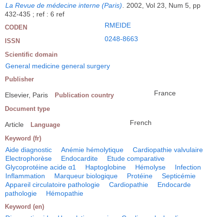
La Revue de médecine interne (Paris)
.
2002, Vol 23, Num 5, pp
432-435 ; ref : 6 ref
RMEIDE
CODEN
0248-8663
ISSN
Scientific domain
General medicine general surgery
Publisher
France
Elsevier, Paris
Publication country
Document type
French
Article
Language
Keyword (fr)
Aide diagnostic
Anémie hémolytique
Cardiopathie valvulaire
Electrophorèse
Endocardite
Etude comparative
Glycoprotéine acide α1
Haptoglobine
Hémolyse
Infection
Inflammation
Marqueur biologique
Protéine
Septicémie
Appareil circulatoire pathologie
Cardiopathie
Endocarde
pathologie
Hémopathie
Keyword (en)