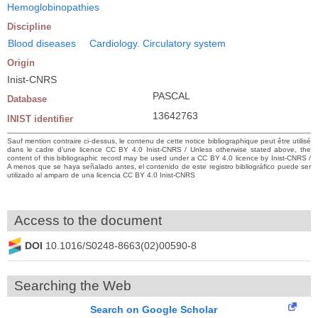
Hemoglobinopathies
Discipline
Blood diseases
Cardiology. Circulatory system
Origin
Inist-CNRS
PASCAL
Database
13642763
INIST identifier
Sauf mention contraire ci-dessus, le contenu de cette notice bibliographique peut être utilisé
dans le cadre d’une licence CC BY 4.0 Inist-CNRS / Unless otherwise stated above, the
content of this bibliographic record may be used under a CC BY 4.0 licence by Inist-CNRS /
A menos que se haya señalado antes, el contenido de este registro bibliográfico puede ser
utilizado al amparo de una licencia CC BY 4.0 Inist-CNRS
Access to the document
DOI
10.1016/S0248-8663(02)00590-8
Searching the Web
Search on Google Scholar