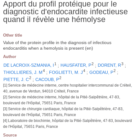
Apport du profil protéique pour le
diagnostic d'endocardite infectieuse
quand il révèle une hémolyse
Other title
Value of the protein profile in the diagnosis of infectious
endocarditis when a hemolysis is present (en)
Author
1
2
3
DE LACROIX-SZMANIA, I
;
HAUSFATER, P
;
DORENT, R
;
4
4
2
THIOLLIERES, J. M
;
FOGLIETTI, M. J
;
GODEAU, P
;
2
2
PIETTE, J. C
;
CACOUB, P
[1] Service de médecine interne, centre hospitalier intercommunal de Créteil,
40, avenue de Verdun, 94010 Créteil, France
[2] Service de médecine interne, hôpital de la Pitié-Salpêtrière, 47-83,
boulevard de l'Hôpital, 75651 Paris, France
[3] Service de chirurgie cardiaque, hôpital de la Pitié-Salpêtrière, 47-83,
boulevard de l'Hôpital, 75651 Paris, France
[4] Laboratoire de biochimie, hôpital de la Pitié-Salpêtrière, 47-83, boulevard
de l'Hôpital, 75651 Paris, France
Source